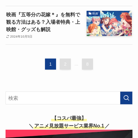
映画『五等分の花嫁＊』を無料で
映画
観る方法はある？入場者特典・上
映館・グッズも解説
2024年10月5日
1
2
...
8
【コスパ最強】
＼
アニメ見放題サービス業界No.1
／