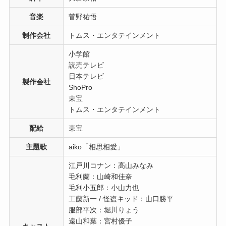
音楽
菅野祐悟
制作会社
トムス・エンタテインメント
小学館
読売テレビ
日本テレビ
製作会社
ShoPro
東宝
トムス・エンタテインメント
配給
東宝
主題歌
aiko「相思相愛」
江戸川コナン：高山みなみ
毛利蘭：山崎和佳奈
毛利小五郎：小山力也
工藤新一 / 怪盗キッド：山口勝平
服部平次：堀川りょう
遠山和葉：宮村優子