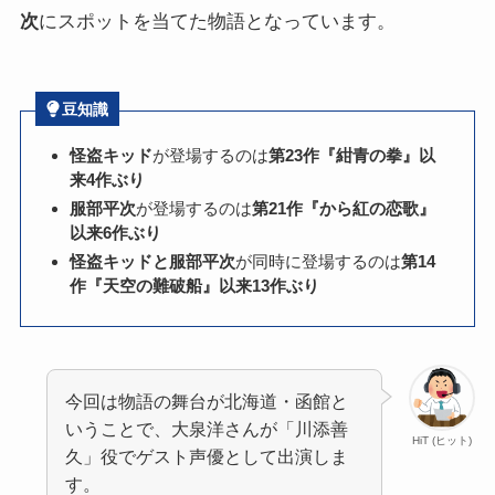
次
にスポットを当てた物語となっています。
豆知識
怪盗キッド
が登場するのは
第23作『紺青の拳』以
来4作ぶり
服部平次
が登場するのは
第21作『から紅の恋歌』
以来6作ぶり
怪盗キッドと服部平次
が同時に登場するのは
第14
作『天空の難破船』以来13作ぶり
今回は物語の舞台が北海道・函館と
いうことで、大泉洋さんが「川添善
HiT (ヒット)
久」役でゲスト声優として出演しま
す。