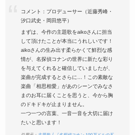
コメント：プロデューサー（近藤秀峰・
汐口武史・岡田悠平）
まずは、今作の主題歌をaikoさんに担当
して頂けたことが本当にうれしいです！
aikoさんの生み出す柔らかくて鮮烈な感
情が、名探偵コナンの世界に新たな彩り
を与えてくれると確信していましたが、
楽曲が完成するとさらに…！この素敵な
楽曲「相思相愛」があのシーンでみなさ
まのお耳に届くことを思うと、今から胸
のドキドキが止まりません。
一つ一つの言葉、一音一音を大切に届け
たいと思います！
引用元：
主題歌┃『名探偵コナン 100万ドルの五