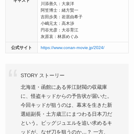
キャスト
川添善久：大泉洋
阿笠博士：緒方賢一
吉田歩美：岩居由希子
小嶋元太：高木渉
円谷光彦：大谷育江
灰原哀：林原めぐみ
公式サイト
https://www.conan-movie.jp/2024/
STORY ストーリー
北海道・函館にある斧江財閥の収蔵庫
に、怪盗キッドからの予告状が届いた。
今回キッドが狙うのは、幕末を生きた新
選組副長・土方歳三にまつわる日本刀だ
という。ビッグジュエルを追い求めるキ
ッドが、なぜ刀を狙うのか…？ 一方、