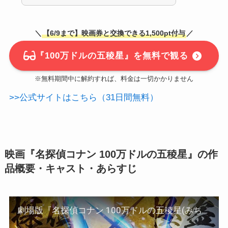
＼
【6/9まで】映画券と交換できる1,500pt付与
／
『100万ドルの五稜星』を無料で観る
※無料期間中に解約すれば、料金は一切かかりません
>>公式サイトはこちら（31日間無料）
映画『名探偵コナン 100万ドルの五稜星』の作
品概要・キャスト・あらすじ
劇場版『名探偵コナン 100万ドルの五稜星(みちしるべ)』予告①【2024年4月12日(金)公開】