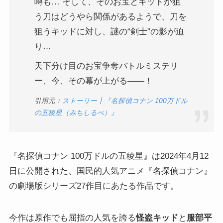
噂も… そして、そのお宝とキッドが狙
う刀はどうやら関係があるようで、刀を
狙うキッドに対し、謎の“剣士”の影が迫
り…
天下分け目のお宝争奪バトルミステリ
ー、今、その幕が上がる—―！
引用元：
ストーリー┃『名探偵コナン 100万ドル
の五稜星（みちしるべ）』
『名探偵コナン 100万ドルの五稜星』は2024年4月12
日に公開された、国民的人気アニメ『名探偵コナン』
の劇場版シリーズ27作目にあたる作品です。
今作は原作でも屈指の人気を誇る
怪盗キッド
と
服部平