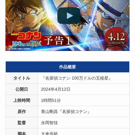
作品概要
タイトル
『名探偵コナン 100万ドルの五稜星』
公開日
2024年4月12日
上映時間
1時間51分
原作
青山剛昌『名探偵コナン』
監督
永岡智佳
脚本
大倉崇裕